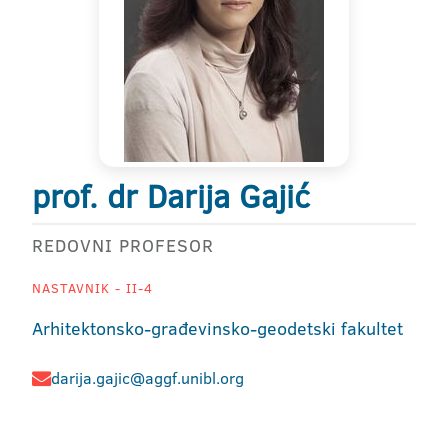
prof. dr Darija Gajić
REDOVNI PROFESOR
NASTAVNIK - II-4
Arhitektonsko-građevinsko-geodetski fakultet
darija.gajic@aggf.unibl.org