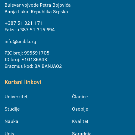
Bulevar vojvode Petra Bojovića
Banja Luka, Republika Srpska
+387 51 321 171
Faks: +387 51 315 694
info@unibl.org
PIC broj: 995591705
ID broj: E10186843
Erazmus kod: BA BANJA02
Korisni linkovi
Univerzitet
Članice
Studije
Osoblje
Nauka
Kvalitet
Upis
Saradnja