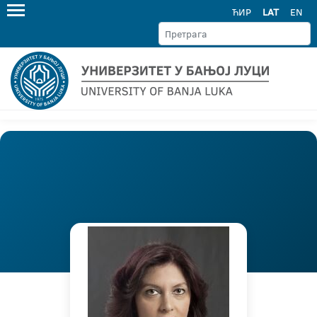
ЋИР
LAT
EN