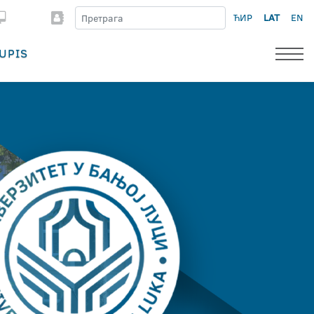
ЋИР
LAT
EN
UPIS