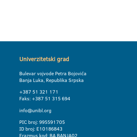
Univerzitetski grad
Bulevar vojvode Petra Bojovića
Banja Luka, Republika Srpska
+387 51 321 171
Faks: +387 51 315 694
info@unibl.org
PIC broj: 995591705
ID broj: E10186843
Erazmus kod: BA BANJA02