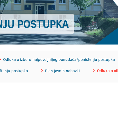
NJU POSTUPKA
Odluka o izboru najpovoljnijeg ponuđača/poništenju postupka
štenju postupka
Plan javnih nabavki
Odluka o ot