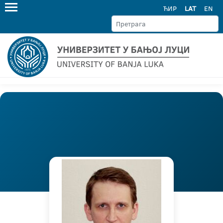
ЋИР
LAT
EN