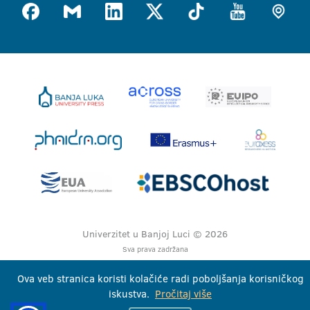
Univerzitet u Banjoj Luci © 2026
Sva prava zadržana
Ova veb stranica koristi kolačiće radi poboljšanja korisničkog
iskustva.
Pročitaj više