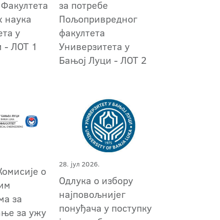
 Факултета
за потребе
х наука
Пољопривредног
ета у
факултета
 - ЛОТ 1
Универзитета у
Бањој Луци - ЛОТ 2
28. јул 2026.
Комисије о
Одлука о избору
им
најповољнијег
ма за
понуђача у поступку
ање за ужу