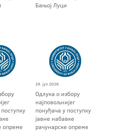
и
Бањој Луци
29. јул 2026.
збору
Oдлука о избору
ијег
најповољнијег
 поступку
понуђача у поступку
вке
јавне набавке
е опреме
рачунарске опреме