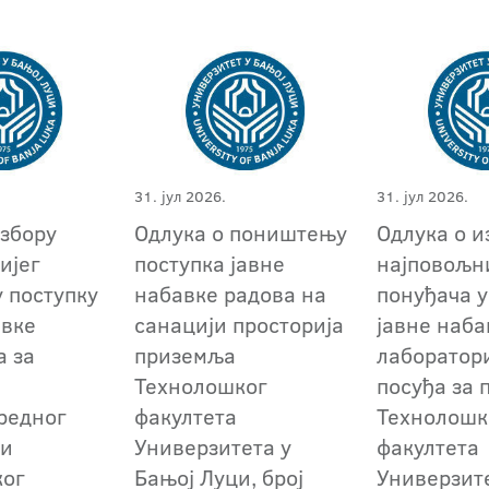
31. јул 2026.
31. јул 2026.
избору
Одлука о поништењу
Одлука о и
ијег
поступка јавне
најповољн
у поступку
набавке радова на
понуђача у
авке
санацији просторија
јавне наба
а за
приземља
лаборатор
Технолошког
посуђа за 
редног
факултета
Технолошк
 и
Универзитета у
факултета
ког
Бањој Луци, број
Универзит