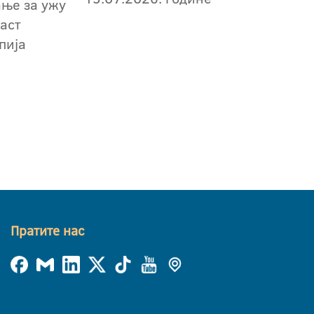
ање за ужу
аст
пија
Пратите нас