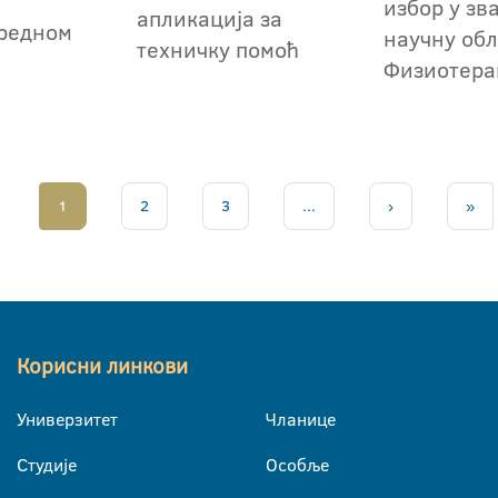
избор у зв
апликација за
редном
научну обл
техничку помоћ
Физиотера
1
2
3
...
›
»
Корисни линкови
Универзитет
Чланице
Студије
Особље