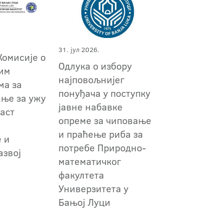
31. јул 2026.
Комисије о
Одлука о избору
им
најповољнијег
ма за
понуђача у поступку
ање за ужу
јавне набавке
аст
опреме за чиповање
и праћење риба за
 и
потребе Природно-
азвој
математичког
факултета
Универзитета у
Бањој Луци