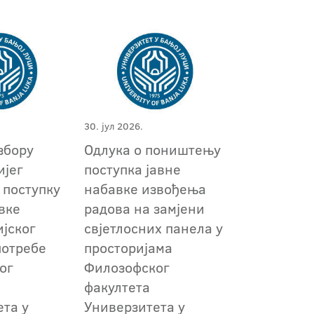
30. јул 2026.
збору
Одлука о поништењу
ијег
поступкa јавне
 поступку
набавке извођења
вке
радова на замјени
ијског
свјетлосних панела у
потребе
просторијама
ог
Филозофског
факултета
ета у
Универзитета у