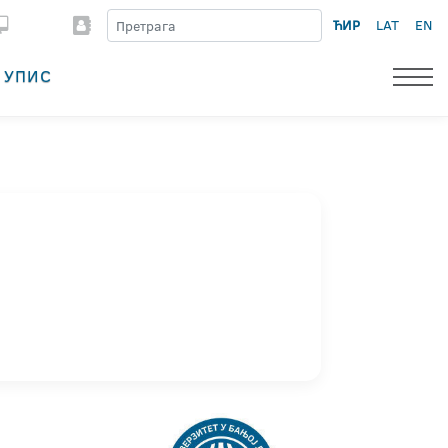
ЋИР
LAT
EN
УПИС