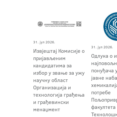
31. јул 2026.
31. јул 2026.
Извјештај Комисије о
Одлука о 
пријављеним
најповољн
кандидатима за
понуђача 
избор у звање за ужу
јавне наб
научну област
хемикалиј
Организација и
потребе
технологија грађења
Пољоприв
и грађевински
факултета
менаџмент
Технолош