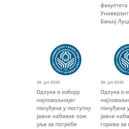
факултета
Универзит
Бањој Луц
30. јул 2026.
30. јул 2026.
Одлука о избору
Одлука о 
најповољнијег
најповољн
понуђача у поступку
понуђача 
јавне набавке лож
јавне наб
уља за потребе
горива за