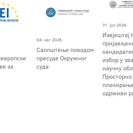
31. јул 2026.
Извјештај 
04. авг 2026.
пријављен
Саопштење поводом
кандидати
оевропске
пресуде Окружног
избор у зв
ве за
суда
научну обл
Просторно
планирање
одрживи р