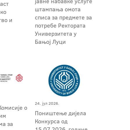
јавне набавке услуге
аст
штампања омота
ско
списа за предмете за
во и
потребе Ректората
т
Универзитета у
Бањој Луци
24. јул 2026.
Комисије о
Поништење дијела
им
Конкурса од
ма за
15.07.2026. године