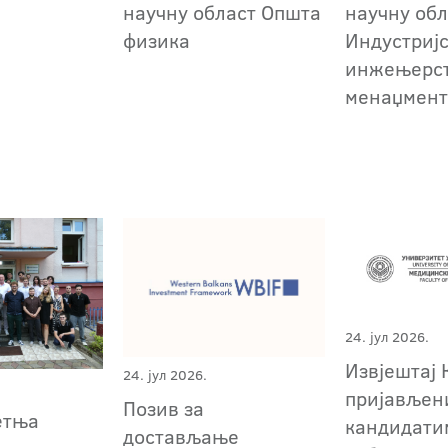
научну област Општа
научну обл
физика
Индустриј
инжењерст
менаџмен
24. јул 2026.
Извјештај 
24. јул 2026.
пријављен
Позив за
етња
кандидати
достављање