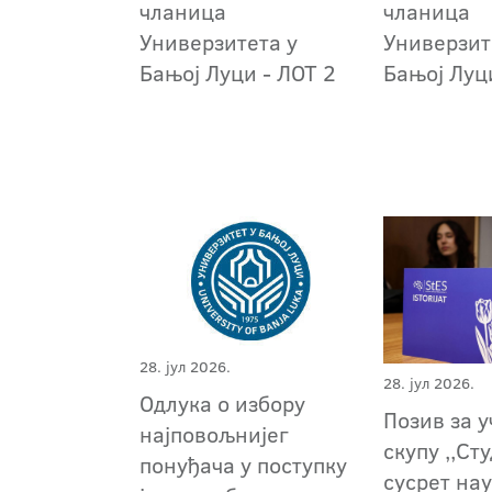
чланица
чланица
Универзитета у
Универзит
Бањој Луци - ЛОТ 2
Бањој Луц
28. јул 2026.
28. јул 2026.
Oдлука о избору
Позив за 
најповољнијег
скупу ,,Ст
понуђача у поступку
сусрет на