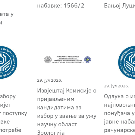
набавке: 1566/2
Бањој Луц
ета у
и
29. јул 2026.
29. јул 2026.
Извјештај Комисије о
избору
Oдлука о и
пријављеним
ијег
најповољн
кандидатима за
у поступку
понуђача у
избор у звање за ужу
авке
јавне наба
научну област
 потребе
рачунарск
Зоологија