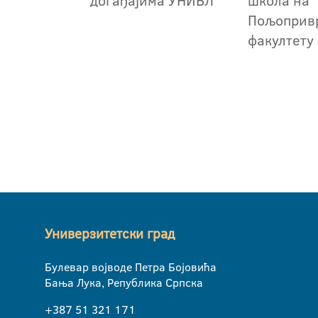
догађајима УНИБЛ
школа на
Пољоприв
факултету
Универзитетски град
Булевар војводе Петра Бојовића
Бања Лука, Република Српска
+387 51 321 171