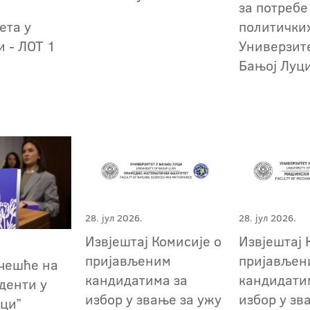
за потребе
ета у
политички
и - ЛОТ 1
Универзит
Бањој Луци
28. јул 2026.
28. јул 2026.
Извјештај Комисије о
Извјештај 
пријављеним
пријављен
учешће на
кандидатима за
кандидати
уденти у
избор у звање за ужу
избор у зв
уциˮ