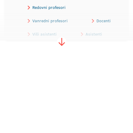
Redovni profesori
Vanredni profesori
Docenti
Viši asistenti
Asistenti
Predavač visoke škole
Nastavnik stranog jezika