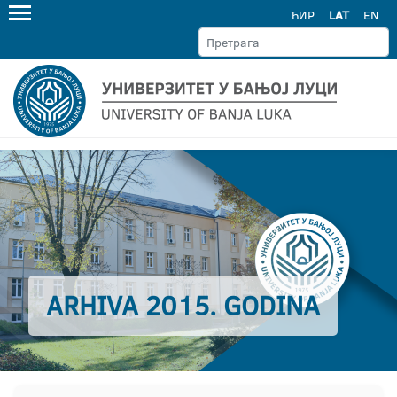
ЋИР
LAT
EN
ARHIVA 2015. GODINA