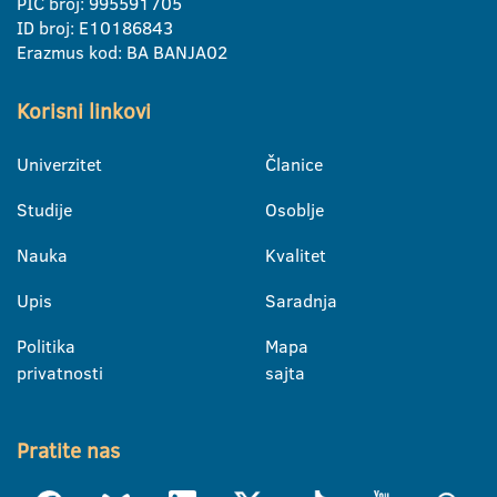
PIC broj: 995591705
ID broj: E10186843
Erazmus kod: BA BANJA02
Korisni linkovi
Univerzitet
Članice
Studije
Osoblje
Nauka
Kvalitet
Upis
Saradnja
Politika
Mapa
privatnosti
sajta
Pratite nas