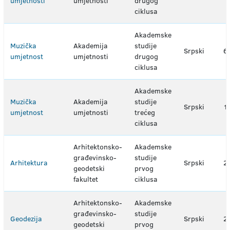
umjetnosti
umjetnosti
drugog
ciklusa
Akademske
Muzička
Akademija
studije
Srpski
6
umjetnost
umjetnosti
drugog
ciklusa
Akademske
Muzička
Akademija
studije
Srpski
1
umjetnost
umjetnosti
trećeg
ciklusa
Arhitektonsko-
Akademske
građevinsko-
studije
Arhitektura
Srpski
2
geodetski
prvog
fakultet
ciklusa
Arhitektonsko-
Akademske
građevinsko-
studije
Geodezija
Srpski
2
geodetski
prvog