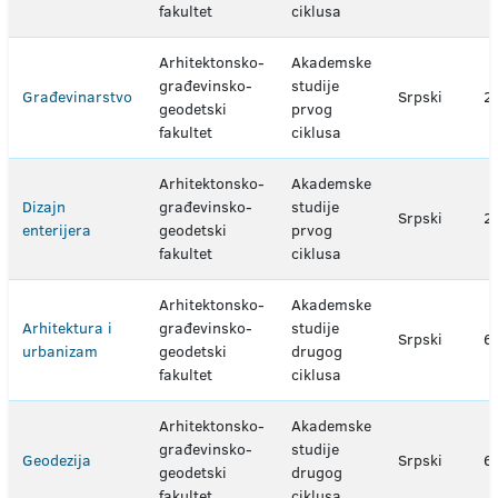
fakultet
ciklusa
Arhitektonsko-
Akademske
građevinsko-
studije
Građevinarstvo
Srpski
2
geodetski
prvog
fakultet
ciklusa
Arhitektonsko-
Akademske
Dizajn
građevinsko-
studije
Srpski
2
enterijera
geodetski
prvog
fakultet
ciklusa
Arhitektonsko-
Akademske
Arhitektura i
građevinsko-
studije
Srpski
6
urbanizam
geodetski
drugog
fakultet
ciklusa
Arhitektonsko-
Akademske
građevinsko-
studije
Geodezija
Srpski
6
geodetski
drugog
fakultet
ciklusa