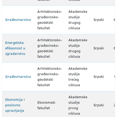
Arhitektonsko-
Akademske
građevinsko-
studije
Građevinarstvo
Srpski
6
geodetski
drugog
fakultet
ciklusa
Arhitektonsko-
Akademske
Energetska
građevinsko-
studije
efikasnost u
Srpski
6
geodetski
drugog
zgradarstvu
fakultet
ciklusa
Arhitektonsko-
Akademske
građevinsko-
studije
Građevinarstvo
Srpski
1
geodetski
trećeg
fakultet
ciklusa
Akademske
Ekonomija i
Ekonomski
studije
poslovno
Srpski
2
fakultet
prvog
upravljanje
ciklusa