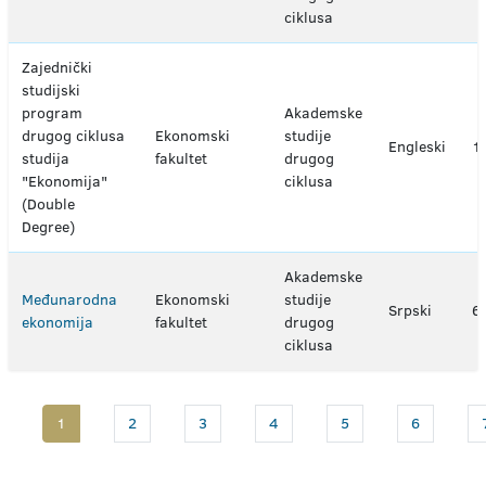
ciklusa
Zajednički
studijski
program
Akademske
drugog ciklusa
Ekonomski
studije
Engleski
1
studija
fakultet
drugog
"Ekonomija"
ciklusa
(Double
Degree)
Akademske
Međunarodna
Ekonomski
studije
Srpski
6
ekonomija
fakultet
drugog
ciklusa
1
2
3
4
5
6