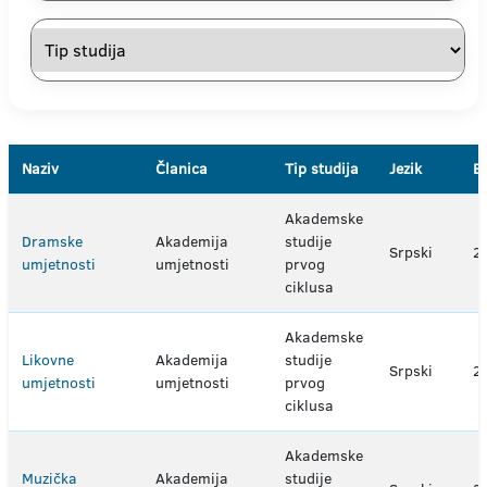
Naziv
Članica
Tip studija
Jezik
E
Akademske
Dramske
Akademija
studije
Srpski
2
umjetnosti
umjetnosti
prvog
ciklusa
Akademske
Likovne
Akademija
studije
Srpski
2
umjetnosti
umjetnosti
prvog
ciklusa
Akademske
Muzička
Akademija
studije