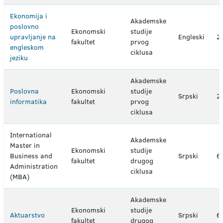
Ekonomija i
Akademske
poslovno
Ekonomski
studije
upravljanje na
Engleski
2
fakultet
prvog
engleskom
ciklusa
jeziku
Akademske
Poslovna
Ekonomski
studije
Srpski
2
informatika
fakultet
prvog
ciklusa
International
Akademske
Master in
Ekonomski
studije
Business and
Srpski
6
fakultet
drugog
Administration
ciklusa
(MBA)
Akademske
Ekonomski
studije
Aktuarstvo
Srpski
6
fakultet
drugog