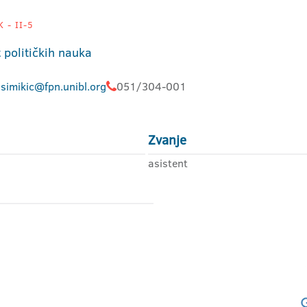
 - II-5
 političkih nauka
.simikic@fpn.unibl.org
051/304-001
Zvanje
asistent