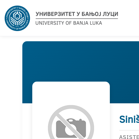
Sini
ASIST