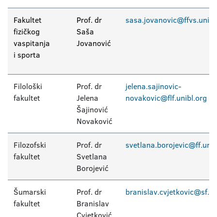
Fakultet
Prof. dr
sasa.jovanovic@ffvs.unibl
fizičkog
Saša
vaspitanja
Jovanović
i sporta
Filološki
Prof. dr
jelena.sajinovic-
fakultet
Jelena
novakovic@flf.unibl.org
Šajinović
Novaković
Filozofski
Prof. dr
svetlana.borojevic@ff.unib
fakultet
Svetlana
Borojević
Šumarski
Prof. dr
branislav.cvjetkovic@sf.un
fakultet
Branislav
Cvjetković