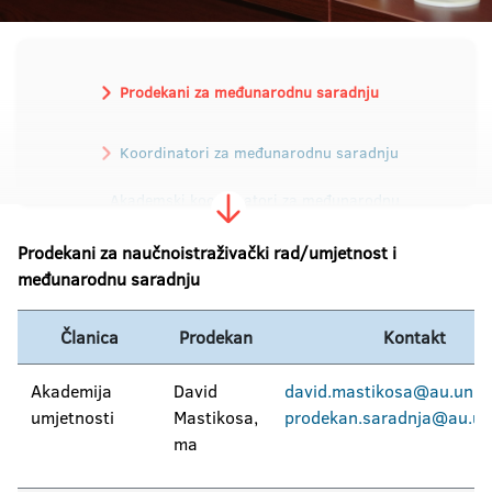
Prodekani za međunarodnu saradnju
Koordinatori za međunarodnu saradnju
Akademski koordinatori za međunarodnu
razmjenu studenata i osoblja
Prodekani za naučnoistraživački rad
/
umjetnost i
međunarodnu saradnju
Članica
Prodekan
Kontakt
Akademija
David
david.mastikosa@au.unibl
umjetnosti
Mastikosa,
prodekan.saradnja@au.uni
ma