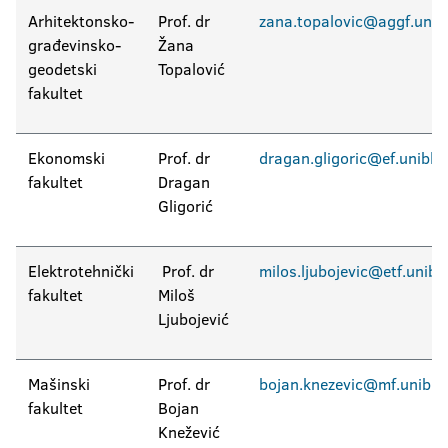
Arhitektonsko-
Prof. dr
zana.topalovic@aggf.unibl
građevinsko-
Žana
geodetski
Topalović
fakultet
Ekonomski
Prof. dr
dragan.gligoric@ef.unibl.o
fakultet
Dragan
Gligorić
Elektrotehnički
Prof. dr
milos.ljubojevic@etf.unibl.
fakultet
Miloš
Ljubojević
Mašinski
Prof. dr
bojan.knezevic@mf.unibl.o
fakultet
Bojan
Knežević