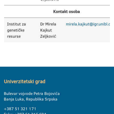
Kontakt osoba
Institut za
Dr Mirela
mirela.kajkut@igr.unibl.or
genetičke
Kajkut
resurse
Zeljković
Univerzitetski grad
Bulevar vojvode Petra Bojovića
Banja Luka, Republika Srpska
+387 51 321 171