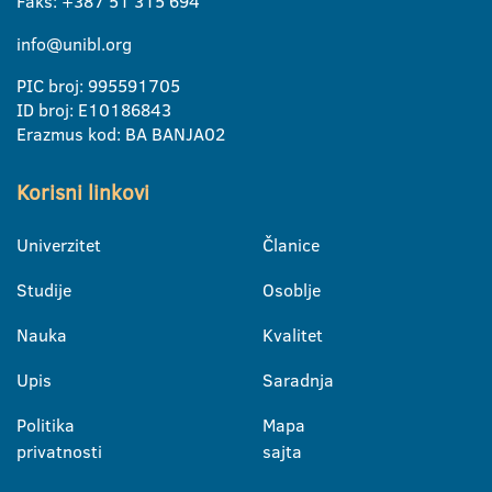
Faks: +387 51 315 694
info@unibl.org
PIC broj: 995591705
ID broj: E10186843
Erazmus kod: BA BANJA02
Korisni linkovi
Univerzitet
Članice
Studije
Osoblje
Nauka
Kvalitet
Upis
Saradnja
Politika
Mapa
privatnosti
sajta