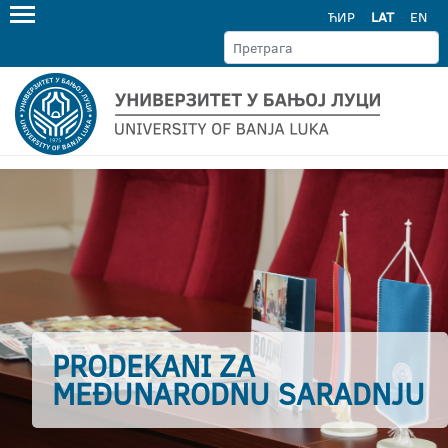
ЋИР
LAT
EN
PRODEKANI ZA
MEĐUNARODNU SARADNJU