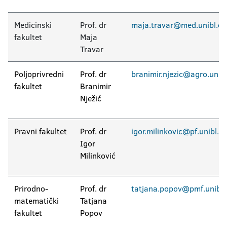
Medicinski
Prof. dr
maja.travar@med.unibl.or
fakultet
Maja
Travar
Poljoprivredni
Prof. dr
branimir.njezic@agro.unibl
fakultet
Branimir
Nježić
Pravni fakultet
Prof. dr
igor.milinkovic@pf.unibl.o
Igor
Milinković
Prirodno-
Prof. dr
tatjana.popov@pmf.unibl.
matematički
Tatjana
fakultet
Popov