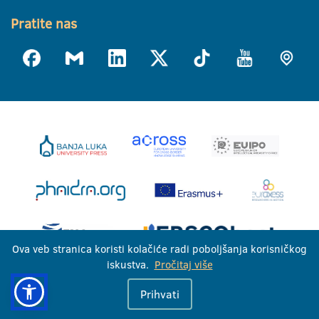
Pratite nas
Ova veb stranica koristi kolačiće radi poboljšanja korisničkog
iskustva.
Pročitaj više
Univerzitet u Banjoj Luci © 2026
Prihvati
Sva prava zadržana