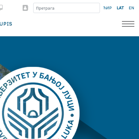
ЋИР
LAT
EN
UPIS