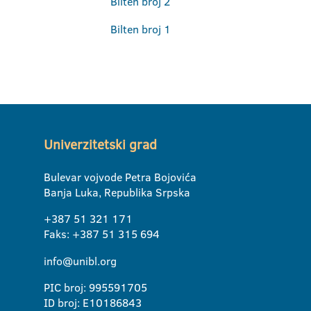
Bilten broj 2
Bilten broj 1
Univerzitetski grad
Bulevar vojvode Petra Bojovića
Banja Luka, Republika Srpska
+387 51 321 171
Faks: +387 51 315 694
info@unibl.org
PIC broj: 995591705
ID broj: E10186843