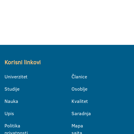
Korisni linkovi
Univerzitet
Članice
Studije
Osoblje
Nauka
Kvalitet
Upis
Saradnja
Politika
Mapa
privatnosti
sajta