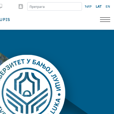
ЋИР
LAT
EN
UPIS