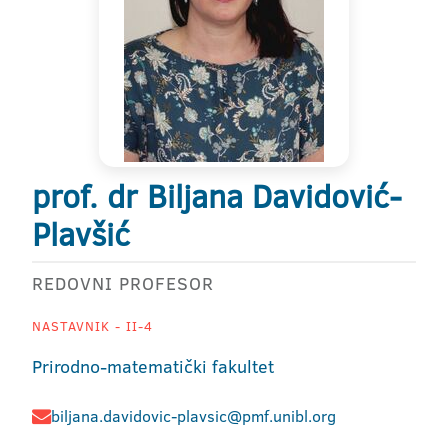
prof. dr Biljana Davidović-
Plavšić
REDOVNI PROFESOR
NASTAVNIK - II-4
Prirodno-matematički fakultet
biljana.davidovic-plavsic@pmf.unibl.org