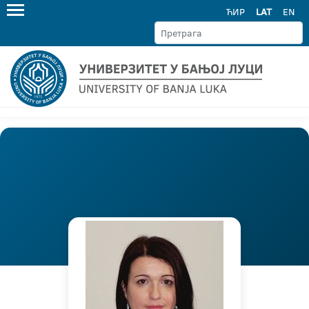
ЋИР
LAT
EN