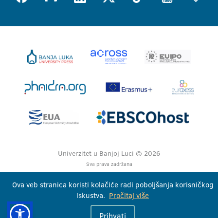
Univerzitet u Banjoj Luci © 2026
Sva prava zadržana
Ova veb stranica koristi kolačiće radi poboljšanja korisničkog
iskustva.
Pročitaj više
Prihvati