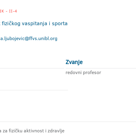
K - II-4
 fizičkog vaspitanja i sporta
a.ljubojevic@ffvs.unibl.org
Zvanje
redovni profesor
 za fizičku aktivnost i zdravlje