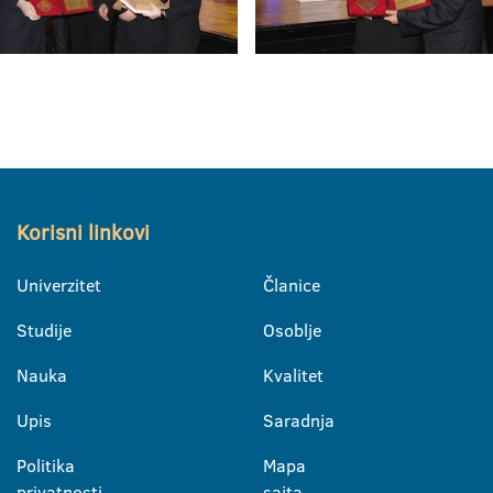
Korisni linkovi
Univerzitet
Članice
Studije
Osoblje
Nauka
Kvalitet
Upis
Saradnja
Politika
Mapa
privatnosti
sajta