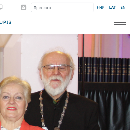
ЋИР
LAT
EN
UPIS