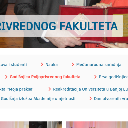
RIVREDNOG FAKULTETA
ava i studenti
Nauka
Međunarodna saradnja
Godišnjica Poljoprivrednog fakulteta
Prva godišnjic
kta ''Moja praksa''
Reakreditacija Univerziteta u Banjoj Lu
Godišnja izložba Akademije umjetnosti
Dan otvorenih vr