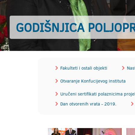
GODIŠNJICA POLJOP
Fakulteti i ostali objekti
Nast
Otvaranje Konfucijevog instituta
Uručeni sertifikati polaznicima proje
Dan otvorenih vrata - 2019.