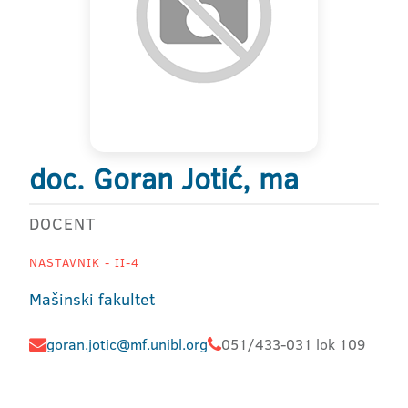
doc. Goran Jotić, ma
DOCENT
NASTAVNIK - II-4
Mašinski fakultet
goran.jotic@mf.unibl.org
051/433-031 lok 109