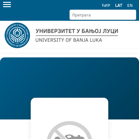
ЋИР
LAT
EN