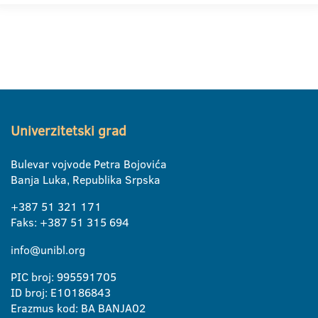
Univerzitetski grad
Bulevar vojvode Petra Bojovića
Banja Luka, Republika Srpska
+387 51 321 171
Faks: +387 51 315 694
info@unibl.org
PIC broj: 995591705
ID broj: E10186843
Erazmus kod: BA BANJA02