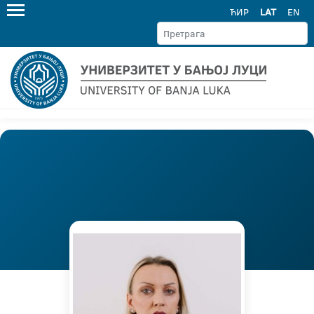
ЋИР
LAT
EN