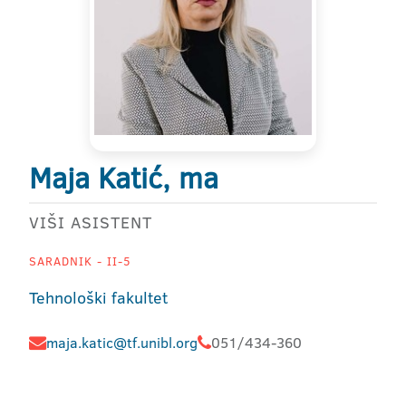
Maja Katić, ma
VIŠI ASISTENT
SARADNIK - II-5
Tehnološki fakultet
maja.katic@tf.unibl.org
051/434-360