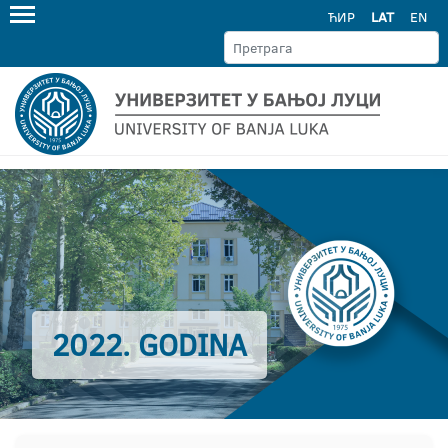
ЋИР
LAT
EN
2022. GODINA