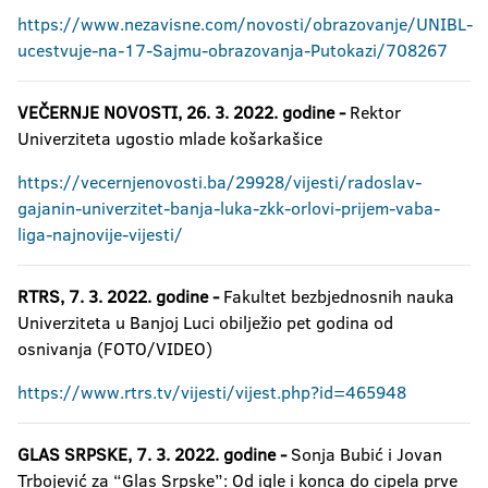
https://www.nezavisne.com/novosti/obrazovanje/UNIBL-
ucestvuje-na-17-Sajmu-obrazovanja-Putokazi/708267
VEČERNJE NOVOSTI, 26. 3. 2022. godine -
Rektor
Univerziteta ugostio mlade košarkašice
https://vecernjenovosti.ba/29928/vijesti/radoslav-
gajanin-univerzitet-banja-luka-zkk-orlovi-prijem-vaba-
liga-najnovije-vijesti/
RTRS, 7. 3. 2022. godine -
Fakultet bezbjednosnih nauka
Univerziteta u Banjoj Luci obilježio pet godina od
osnivanja (FOTO/VIDEO)
https://www.rtrs.tv/vijesti/vijest.php?id=465948
GLAS SRPSKE, 7. 3. 2022. godine
-
Sonja Bubić i Jovan
Trbojević za “Glas Srpske”: Od igle i konca do cipela prve