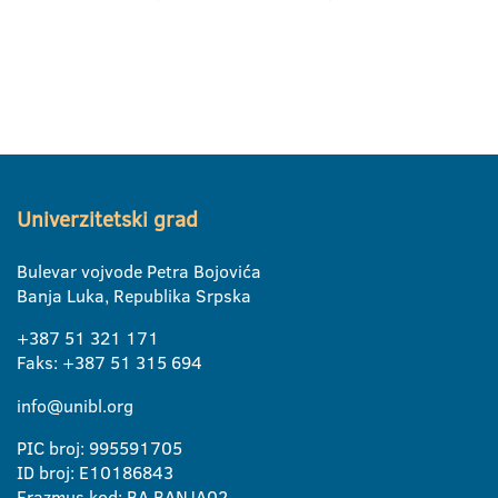
Univerzitetski grad
Bulevar vojvode Petra Bojovića
Banja Luka, Republika Srpska
+387 51 321 171
Faks: +387 51 315 694
info@unibl.org
PIC broj: 995591705
ID broj: E10186843
Erazmus kod: BA BANJA02