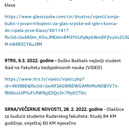
klase
https://www.glassrpske.com/cir/drustvo/vijesti/sonja-
bubic-i-jovan-trbojevic-za-glas-srpske-od-igle-i-konca-
do-cipela-prve-klase/401141?
fbclid=IwAR0m_KfncJMEHnrRM3YVUfqNpbWmDFjfvuVvZC9Z
M-h84RZCY6uJ9M
RTRS, 6.3. 2022. godine -
Duško Baškalo najbolji student
ikad na Fakultetu bezbjednosnih nauka (VIDEO)
https://www.rtrs.tv/vijesti/vijest.php?
id=465880&fbclid=IwAR3AG9lNDWGAMHMoNOBYV7x-
fBi6lsoUiPYuFLRW9yjE0Qs5n7PpItIT0ic
SRNA/VEČERNJE NOVOSTI, 28. 2. 2022. godine
- Olakšice
za buduće studente Rudarskog fakulteta: Studij 84 KM
godišnje, smještaj 60 KM mjesečno