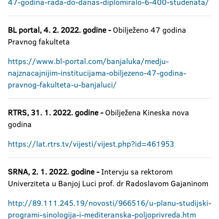
47-godina-rada-do-danas-diplomiralo-6-400-studenata/
BL portal, 4. 2. 2022. godine -
Obilježeno 47 godina
Pravnog fakulteta
https://www.bl-portal.com/banjaluka/medju-
najznacajnijim-institucijama-obiljezeno-47-godina-
pravnog-fakulteta-u-banjaluci/
RTRS, 31. 1. 2022. godine -
Obilježena Kineska nova
godina
https://lat.rtrs.tv/vijesti/vijest.php?id=461953
SRNA, 2. 1. 2022. godine -
Intervju sa rektorom
Univerziteta u Banjoj Luci prof. dr Radoslavom Gajaninom
http://89.111.245.19/novosti/966516/u-planu-studijski-
programi-sinologija-i-mediteranska-poljoprivreda.htm