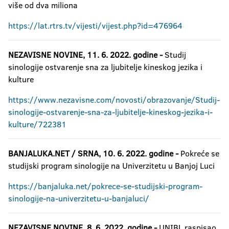
više od dva miliona
https://lat.rtrs.tv/vijesti/vijest.php?id=476964
NEZAVISNE NOVINE, 11. 6. 2022. godine -
Studij
sinologije ostvarenje sna za ljubitelje kineskog jezika i
kulture
https://www.nezavisne.com/novosti/obrazovanje/Studij-
sinologije-ostvarenje-sna-za-ljubitelje-kineskog-jezika-i-
kulture/722381
BANJALUKA.NET
/
SRNA
, 10. 6. 2022. godine -
Pokreće se
studijski program sinologije na Univerzitetu u Banjoj Luci
https://banjaluka.net/pokrece-se-studijski-program-
sinologije-na-univerzitetu-u-banjaluci/
NEZAVISNE NOVINE,
8. 6. 2022. godine -
UNIBL raspisao