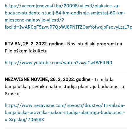
https://vecernjenovosti.ba/20098/vijesti/olaksice-za-
buduce-studente-studij-84-km-godisnje-smjestaj-60-km-
mjesecno-najnovije-vijesti/?
fbclid=IwAR0qF5zvwP7QoWJ8PNITZOsrYofwcjpFsovyLtzL7
RTV BN, 28. 2. 2022. godine -
Novi studijski programi na
Filološkom fakultetu
https://www.youtube.com/watch?v=ylCwtWFlLN0
NEZAVISNE NOVINE, 26. 2. 2022. godine
- Tri mlada
banjalučka pravnika nakon studija planiraju budućnost u
Srpskoj
https://www.nezavisne.com/novosti/drustvo/Tri-mlada-
banjalucka-pravnika-nakon-studija-planiraju-buducnost-
u-Srpskoj/706583