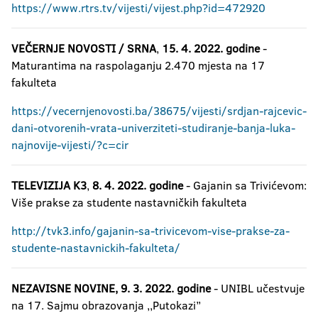
https://www.rtrs.tv/vijesti/vijest.php?id=472920
VEČERNJ
E NOVOSTI / SRNA
,
15. 4. 2022
. godine
-
Maturantima na raspolaganju 2.470 mjesta na 17
fakulteta
https://vecernjenovosti.ba/38675/vijesti/srdjan-rajcevic-
dani-otvorenih-vrata-univerziteti-studiranje-banja-luka-
najnovije-vijesti/?c=cir
TELEVIZIJA K3
,
8. 4. 2022. godine
- Gajanin sa Trivićevom:
Više prakse za studente nastavničkih fakulteta
http://tvk3.info/gajanin-sa-trivicevom-vise-prakse-za-
studente-nastavnickih-fakulteta/
NEZAVISNE NOVINE, 9. 3. 2022. godine
- UNIBL učestvuje
na 17. Sajmu obrazovanja ,,Putokazi’’