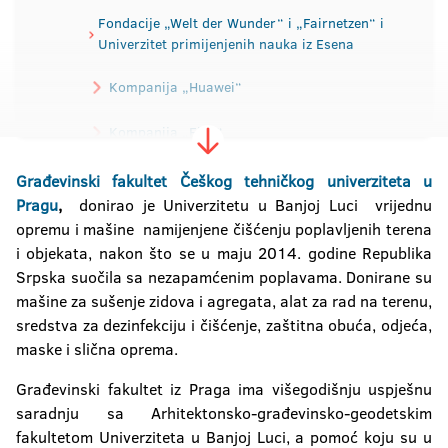
Fondacije „Welt der Wunder“ i „Fairnetzen“ i
Univerzitet primijenjenih nauka iz Esena
Kompanija „Huawei“
Kompanija „Elea“
Građevinski fakultet Češkog tehničkog univerziteta u
Češki tehnički univerzitet u Pragu
Pragu
,
donirao je Univerzitetu u Banjoj Luci vrijednu
opremu i mašine namijenjene čišćenju poplavljenih terena
Univerzitet u Ljubljani
i objekata, nakon što se u maju 2014. godine Republika
Srpska suočila sa nezapamćenim poplavama. Donirane su
mašine za sušenje zidova i agregata, alat za rad na terenu,
sredstva za dezinfekciju i čišćenje, zaštitna obuća, odjeća,
maske i slična oprema.
Građevinski fakultet iz Praga ima višegodišnju uspješnu
saradnju sa Arhitektonsko-građevinsko-geodetskim
fakultetom Univerziteta u Banjoj Luci, a pomoć koju su u