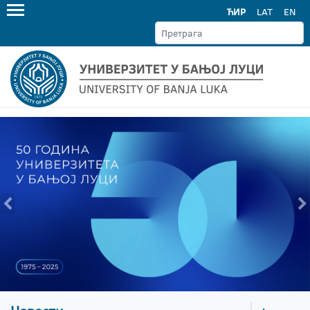
ЋИР
LAT
EN
&lsaquo;
&