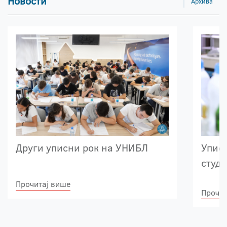
Новости
Архива
Други уписни рок на УНИБЛ
Упис 
студ
Прочитај више
Прочит