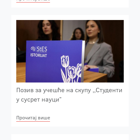
Позив за учешће на скупу ,,Студенти
у сусрет науциˮ
Прочитај више