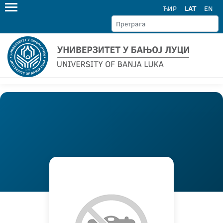
ЋИР
LAT
EN