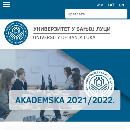
ЋИР
LAT
EN
AKADEMSKA 2021/2022.