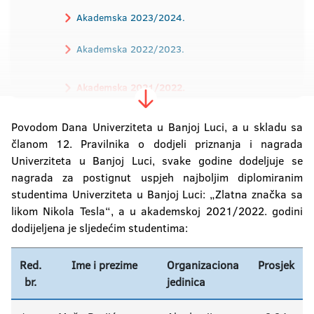
Akademska 2023/2024.
Akademska 2022/2023.
Akademska 2021/2022.
Povodom Dana Univerziteta u Banjoj Luci, a u skladu sa
Akademska 2020/2021.
članom 12. Pravilnika o dodjeli priznanja i nagrada
Akademska 2019/2020.
Univerziteta u Banjoj Luci, svake godine dodeljuje se
nagrada za postignut uspjeh najboljim diplomiranim
Akademska 2018/2019.
studentima Univerziteta u Banjoj Luci: „Zlatna značka sa
likom Nikola Tesla“, a u akademskoj 2021/2022. godini
Akademska 2017/2018.
dodijeljena je sljedećim studentima:
Akademska 2016/2017
Red.
Ime i prezime
Organizaciona
Prosjek
br.
jedinica
Akademska 2015/2016.