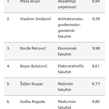
Akademska 2014/2015.
1.
Maša Brujić
Akademija
9,94
umjetnosti
Nagrađeni studenti 1977-2014.
2.
Vladimir Smiljanić
Arhitektonsko-
9,59
Akademska 2024/2025.
građevinsko-
geodetski
fakultet
3.
Đorđe Petrović
Ekonomski
9,98
fakultet
4.
Bojan Bulatović
Elektrotehnički
9,61
fakultet
5.
Željko Stupar
Mašinski
9,77
fakultet
6.
Duška Regoda
Medicinski
9,80
fakultet