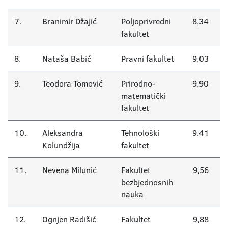
7.
Branimir Džajić
Poljoprivredni
8,34
fakultet
8.
Nataša Babić
Pravni fakultet
9,03
9.
Teodora Tomović
Prirodno-
9,90
matematički
fakultet
10.
Aleksandra
Tehnološki
9.41
Kolundžija
fakultet
11.
Nevena Milunić
Fakultet
9,56
bezbjednosnih
nauka
12.
Ognjen Radišić
Fakultet
9,88