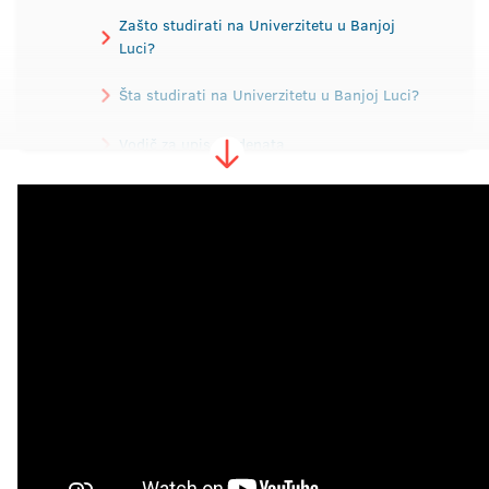
Zašto studirati na Univerzitetu u Banjoj
Luci?
Šta studirati na Univerzitetu u Banjoj Luci?
Vodič za upis studenata
Pravila studiranja
Pripremna nastava za brucoše
Konkurs za upis
Prijemni ispit
Školarine
Kontakt podaci fakulteta
Studentske službe
Smještaj u studentskim domovima