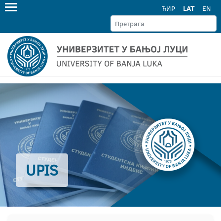
ЋИР
LAT
EN
UPIS