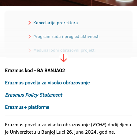
Kancelarija prorektora
Program rada i pregled aktivnosti
Međunarodni obrazovni projekti
Strategija internacionalizacije
Erazmus
kod
- BA BANJA02
Ugovori o saradnji
Erazmus povelja za visoko obrazovanje
Članstvo u mrežama i udruženjima
Erasmus Policy Statement
Razmjena studenata i osoblja
Erazmus+ platforma
Stipendije i konkursi
Erazmus povelja za visoko obrazovanje (
ECHE
) dodijeljena
je Univerzitetu u Banjoj Luci 26. juna 2024. godine.
Erazmus povelja