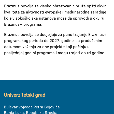
Erazmus povelja za visoko obrazovanje pruža opšti okvir
kvaliteta za aktivnosti evropske i međunarodne saradnje
koje visokoškolska ustanova može da sprovodi u okviru
Erazmus+ programa.
Erazmus povelja se dodjeljuje za puno trajanje Erazmus+
programskog perioda do 2027. godine, sa produženim
datumom važenja za one projekte koji počinju u
posljednjoj godini programa i mogu trajati do tri godine.
Univerzitetski grad
Bulevar vojvode Petra Bojovića
Banja Luka, Republika Srpska