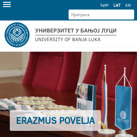
ЋИР
LAT
EN
ERAZMUS POVELJA