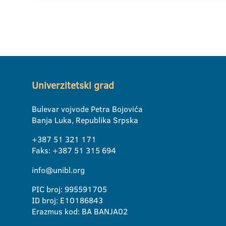
Univerzitetski grad
Bulevar vojvode Petra Bojovića
Banja Luka, Republika Srpska
+387 51 321 171
Faks: +387 51 315 694
info@unibl.org
PIC broj: 995591705
ID broj: E10186843
Erazmus kod: BA BANJA02