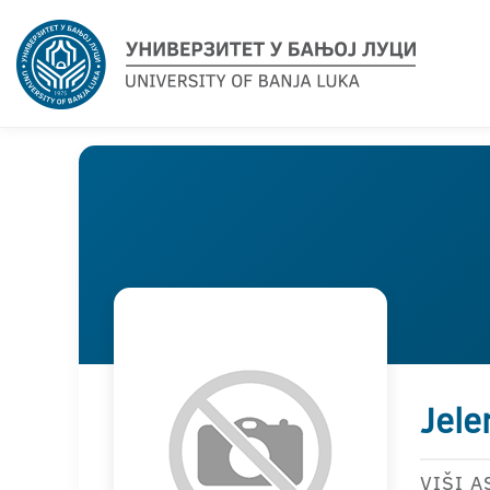
Jele
VIŠI A