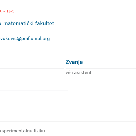
 - II-5
o-matematički fakultet
.vukovic@pmf.unibl.org
Zvanje
viši asistent
ksperimentalnu fiziku