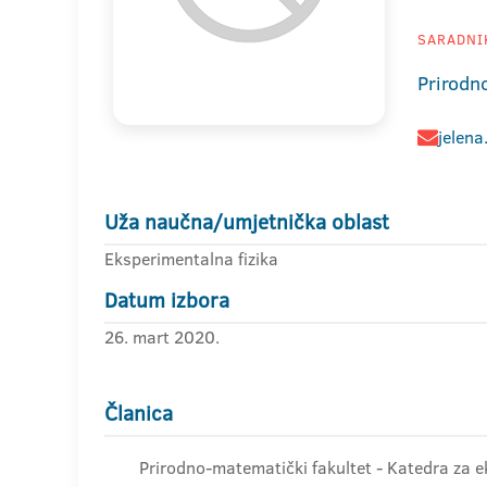
SARADNIK
Prirodn
jelena
Uža naučna/umjetnička oblast
Eksperimentalna fizika
Datum izbora
26. mart 2020.
Članica
Prirodno-matematički fakultet - Katedra za e