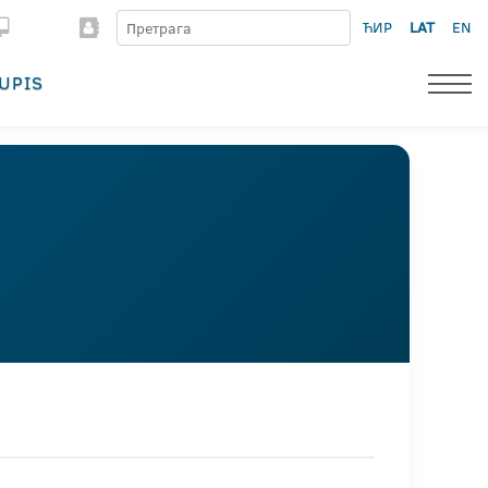
ЋИР
LAT
EN
UPIS