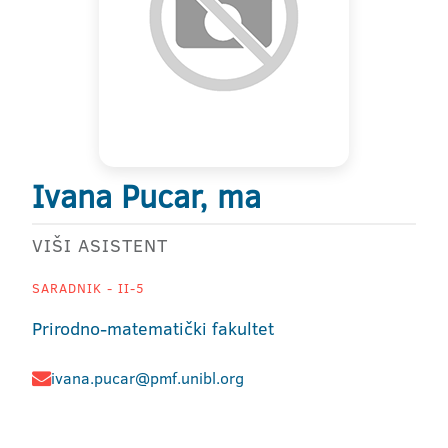
Ivana Pucar, ma
VIŠI ASISTENT
SARADNIK - II-5
Prirodno-matematički fakultet
ivana.pucar@pmf.unibl.org