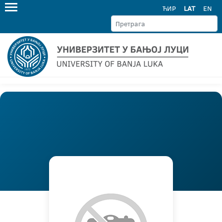
ЋИР
LAT
EN