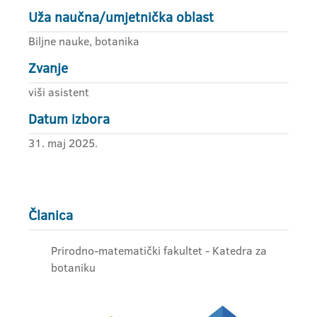
Uža naučna/umjetnička oblast
Biljne nauke, botanika
Zvanje
viši asistent
Datum izbora
31. maj 2025.
Članica
Prirodno-matematički fakultet - Katedra za
botaniku