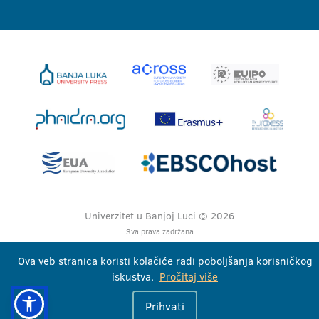
Univerzitet u Banjoj Luci © 2026
Sva prava zadržana
Ova veb stranica koristi kolačiće radi poboljšanja korisničkog
iskustva.
Pročitaj više
Prihvati