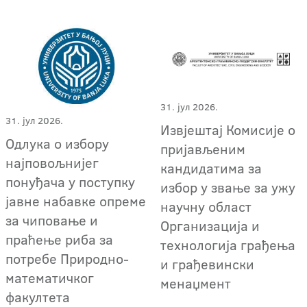
31. јул 2026.
31. јул 2026.
Извјештај Комисије о
Одлука о избору
пријављеним
најповољнијег
кандидатима за
понуђача у поступку
избор у звање за ужу
јавне набавке опреме
научну област
за чиповање и
Организација и
праћење риба за
технологија грађења
потребе Природно-
и грађевински
математичког
менаџмент
факултета