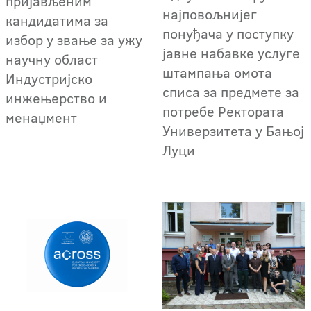
пријављеним
најповољнијег
кандидатима за
понуђача у поступку
избор у звање за ужу
јавне набавке услуге
научну област
штампања омота
Индустријско
списа за предмете за
инжењерство и
потребе Ректората
менаџмент
Универзитета у Бањој
Луци