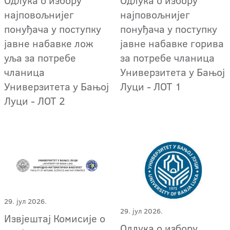
најповољнијег
најповољнијег
понуђача у поступку
понуђача у поступку
јавне набавке лож
јавне набавке горива
уља за потребе
за потребе чланица
чланица
Универзитета у Бањој
Универзитета у Бањој
Луци - ЛОТ 1
Луци - ЛОТ 2
29. јул 2026.
29. јул 2026.
Извјештај Комисије о
Oдлука о избору