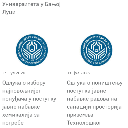
Универзитета у Бањој
Луци
31. јул 2026.
31. јул 2026.
Одлука о избору
Одлука о поништењу
најповољнијег
поступка јавне
понуђача у поступку
набавке радова на
јавне набавке
санацији просторија
хемикалија за
приземља
потребе
Технолошког