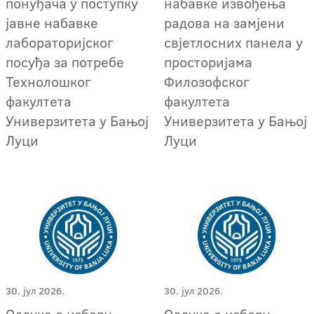
понуђача у поступку
набавке извођења
јавне набавке
радова на замјени
лабораторијског
свјетлосних панела у
посуђа за потребе
просторијама
Технолошког
Филозофског
факултета
факултета
Универзитета у Бањој
Универзитета у Бањој
Луци
Луци
30. јул 2026.
30. јул 2026.
Одлука о избору
Одлука о избору