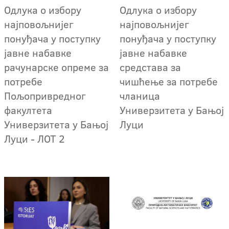
Oдлука о избору
Oдлука о избору
најповољнијег
најповољнијег
понуђача у поступку
понуђача у поступку
јавне набавке
јавне набавке
рачунарске опреме за
средстава за
потребе
чишћење за потребе
Пољопривредног
чланица
факултета
Универзитета у Бањој
Универзитета у Бањој
Луци
Луци - ЛОТ 2