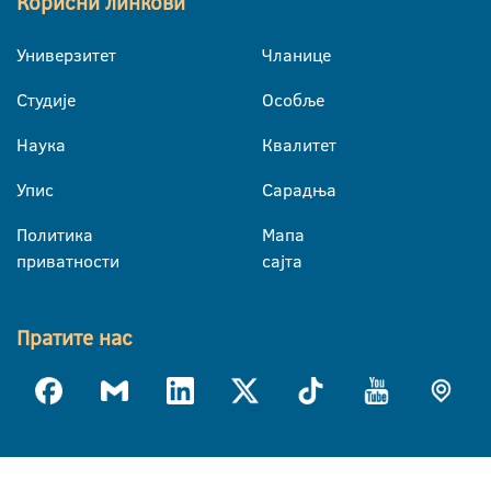
Корисни линкови
Универзитет
Чланице
Студије
Особље
Наука
Квалитет
Упис
Сарадња
Политика
Мапа
приватности
сајта
Пратите нас