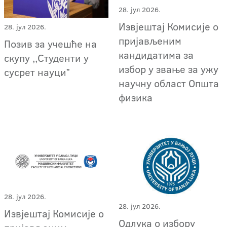
28. јул 2026.
Извјештај Комисије о
28. јул 2026.
пријављеним
Позив за учешће на
кандидатима за
скупу ,,Студенти у
избор у звање за ужу
сусрет науциˮ
научну област Општа
физика
28. јул 2026.
28. јул 2026.
Извјештај Комисије о
Одлука о избору