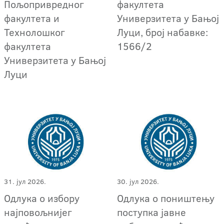
Пољопривредног
факултета
факултета и
Универзитета у Бањој
Технолошког
Луци, број набавке:
факултета
1566/2
Универзитета у Бањој
Луци
31. јул 2026.
30. јул 2026.
Одлука о избору
Одлука о поништењу
најповољнијег
поступкa јавне