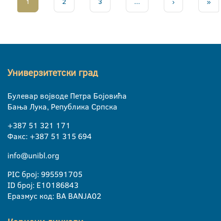
1
2
3
...
›
»
Универзитетски град
Булевар војводе Петра Бојовића
Бања Лука, Република Српска
+387 51 321 171
Факс: +387 51 315 694
info@unibl.org
PIC број: 995591705
ID број: E10186843
Еразмус код: BA BANJA02