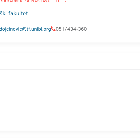
SARADNIK ZA NASTAVU - II-17
ški fakultet
dojcinovic@tf.unibl.org
051/434-360