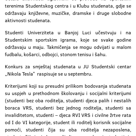
terenima Studentskog centra i u Klubu studenata, gdje se
održavaju književne, muzičke, dramske i druge slobodne
aktivnosti studenata.
Studenti Univerziteta u Banjoj Luci učestvuju i na
Studentskim sportskim igrama, koje se svake godine
održavaju u maju. Takmičenja se mogu odvijati u malom
fudbalu, košarci, odbojci, stonom tenisu i šahu.
Konkurs za smještaj studenata u JU Studentski centar
„Nikola Teslaˮ raspisuje se u septembru.
Kriterijumi koji su presudni prilikom bodovanja studenata
su uspjeh u prethodnom školovanju i socijalni kriterijumi
(studenti bez oba roditelja, studenti djeca palih i nestalih
boraca VRS, studenti bez jednog roditelja, studenti sa
invaliditetom, studenti – djeca RVI VRS i civilne žrtve rata
od I do VI kategorije, student ili roditelj korisnik socijalne
pomoći, studenti čija su oba roditelja nezaposlena,