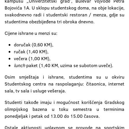
kampusu „Univerzitetski gradˮ, Bulevar vojvode Petra
Bojovića 1A. U sklopu studentskog doma, na obje lokacije,
svakodnevno radi i studentski restoran / menza, gdje su
Smještaj u studentskim domovima
studentima obezbijeđena tri obroka dnevno.
Aktuelno
Elektronska prijava
Cijene ishrane u menzi su:
doručak (0,60 KM),
eUpis
ručak (1,40 KM),
večera (1,00 KM),
lunch
paket (1,40 KM, uzima se subotom uveče).
Osim smještaja i ishrane, studentima su u okviru
Studentskog centra na raspolaganju: čitaonica, internet
sala, tv sala i usluge vešeraja.
Studenti takođe imaju i mogućnost korišćenja Gradskog
olimpijskog bazena u toku semestra u terminima
ponedjeljak i petak od 13.00 do 15.00 časova.
Ostale aktivnosti uglavnom se provode na sportskim