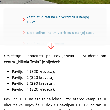
Zašto studirati na Univerzitetu u Banjoj
Luci?
Šta studirati na Univerzitetu u Banjoj Luci?
Vodič za upis studenata
Pravila studiranja
Smještajni kapaciteti po Paviljonima u Studentskom
centru „Nikola Tesla“ je sljedeći:
Pripremna nastava za brucoše
Paviljon 1 (320 kreveta),
Konkurs za upis
Prijemni ispit
Paviljon 2 (320 kreveta),
Paviljon 3 (290 kreveta),
Školarine
Paviljon 4 (320 kreveta).
Paviljoni I i II nalaze se na lokaciji tzv. starog kampusa, u
Kontakt podaci fakulteta
ulici Majke Jugovića 1, dok su paviljoni III i IV locirani u
Studentske službe