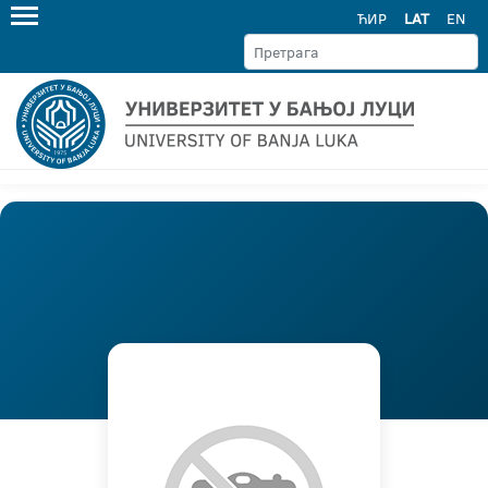
ЋИР
LAT
EN