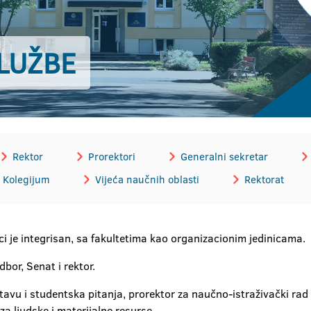
LUŽBE
Rektor
Prorektori
Generalni sekretar
Kolegijum
Vijeća naučnih oblasti
Rektorat
ci je integrisan, sa fakultetima kao organizacionim jedinicama.
bor, Senat i rektor.
tavu i studentska pitanja, prorektor za naučno-istraživački rad
a ljudske i materijalne resurse.