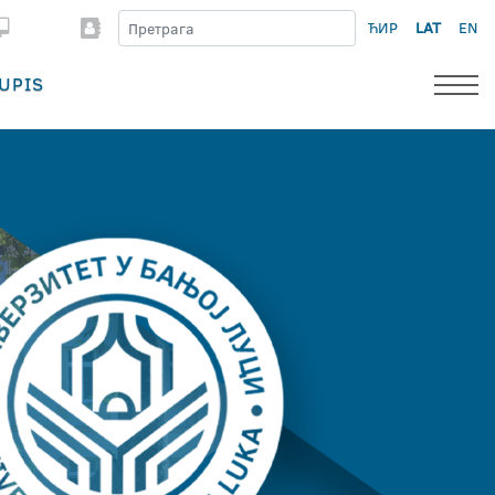
ЋИР
LAT
EN
UPIS