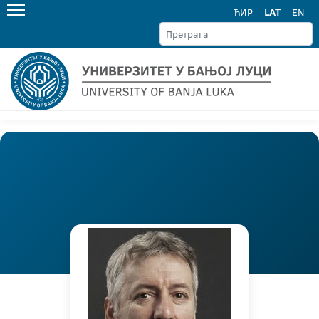
ЋИР
LAT
EN