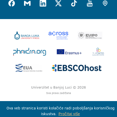
Univerzitet u Banjoj Luci © 2026
Sva prava zadržana
Ova veb stranica koristi kolačiće radi poboljšanja korisničkog
iskustva.
Pročitaj više