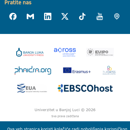
Pratite nas
Univerzitet u Banjoj Luci © 2026
Sva prava zadržana
Ova veb stranica koristi kolačiće radi poboljšanja korisničkog