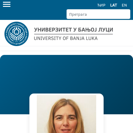
ЋИР
LAT
EN