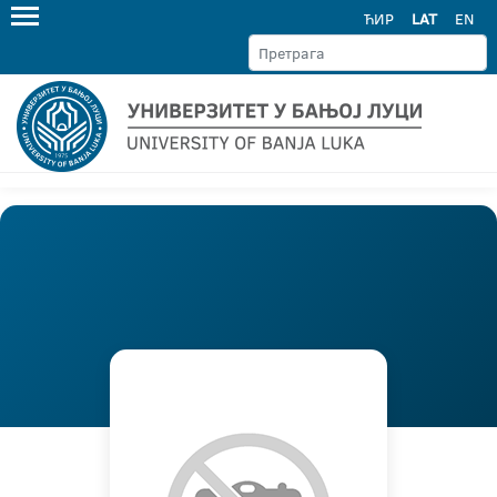
ЋИР
LAT
EN