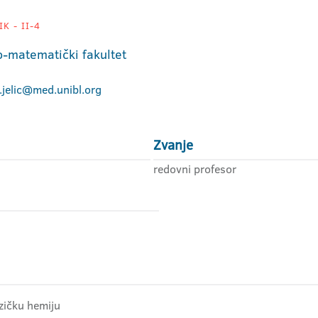
K - II-4
o-matematički fakultet
.jelic@med.unibl.org
Zvanje
redovni profesor
zičku hemiju