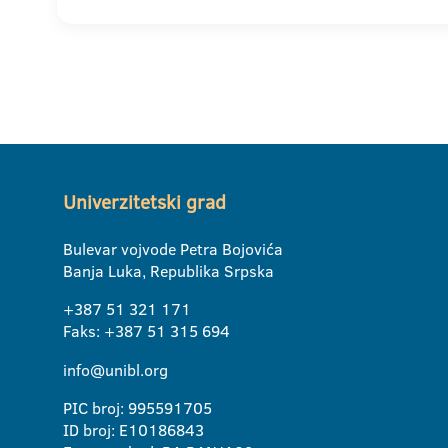
Univerzitetski grad
Bulevar vojvode Petra Bojovića
Banja Luka, Republika Srpska
+387 51 321 171
Faks: +387 51 315 694
info@unibl.org
PIC broj: 995591705
ID broj: E10186843