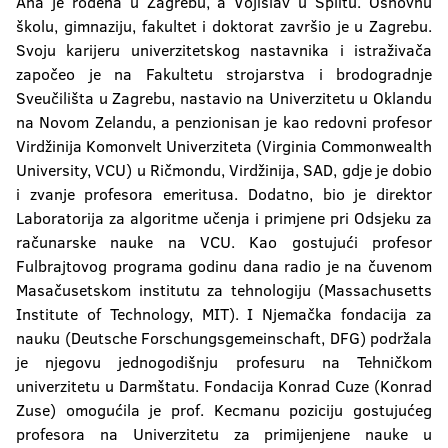
Ana je rođena u Zagrebu, a Vojislav u Splitu. Osnovnu
školu, gimnaziju, fakultet i doktorat završio je u Zagrebu.
Svoju karijeru univerzitetskog nastavnika i istraživača
započeo je na Fakultetu strojarstva i brodogradnje
Sveučilišta u Zagrebu, nastavio na Univerzitetu u Oklandu
na Novom Zelandu, a penzionisan je kao redovni profesor
Virdžinija Komonvelt Univerziteta (Virginia Commonwealth
University, VCU) u Ričmondu, Virdžinija, SAD, gdje je dobio
i zvanje profesora emeritusa. Dodatno, bio je direktor
Laboratorija za algoritme učenja i primjene pri Odsjeku za
računarske nauke na VCU. Kao gostujući profesor
Fulbrajtovog programa godinu dana radio je na čuvenom
Masačusetskom institutu za tehnologiju (Massachusetts
Institute of Technology, MIT). I Njemačka fondacija za
nauku (Deutsche Forschungsgemeinschaft, DFG) podržala
je njegovu jednogodišnju profesuru na Tehničkom
univerzitetu u Darmštatu. Fondacija Konrad Cuze (Konrad
Zuse) omogućila je prof. Kecmanu poziciju gostujućeg
profesora na Univerzitetu za primijenjene nauke u