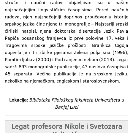
stručni i naučni radovi objavljivani su u našim
najznačajnijim lingvističkim časopisima. Pored naučnih
radova, njen najznačajniji doprinos proučavanju istorije
srpskog jezika čine njene tri monografije – Najstariji srpski
ćirilski natpisi, njena doktorska disertacija Jezik Pavla
Papića bosanskog franjevca iz prve polovine 17. veka i
Tragovima srpske jezičke prošlosti. Brankica Čigoja
objavila je i tri zbirke pjesama Zelena polja sna (1996),
Pamtim ljubav (2000) i Pod ranjenim nebom (2013). Legat
sadrži 893 monografske publikacije, 43 naslova časopisa i
45 separata. Većina publikacija je na srpskom jeziku,
nekoliko na njemačkom, engleskom i staroslovenskom.
Lokacija:
Biblioteka Filološkog fakulteta Univerziteta u
Banjoj Luci
Legat profesora Nikole i Svetozara