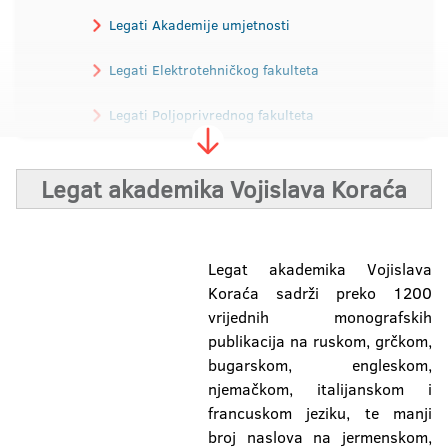
Legati Akademije umjetnosti
Legati Elektrotehničkog fakulteta
Legati Poljoprivrednog fakulteta
Legati Fakulteta fizičkog vaspitanja i sporta
Legat akademika Vojislava Koraća
Legati Filozofskog fakulteta
Legati Filološkog fakulteta
Legat akademika Vojislava
Koraća sadrži preko 1200
vrijednih monografskih
publikacija na ruskom, grčkom,
bugarskom, engleskom,
njemačkom, italijanskom i
francuskom jeziku, te manji
broj naslova na jermenskom,