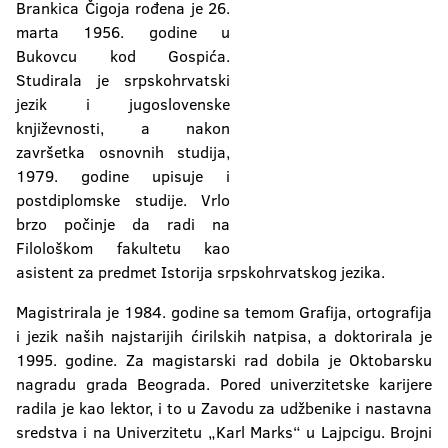
Brankica Čigoja rođena je 26.
marta 1956. godine u
Bukovcu kod Gospića.
Studirala je srpskohrvatski
jezik i jugoslovenske
književnosti, a nakon
završetka osnovnih studija,
1979. godine upisuje i
postdiplomske studije. Vrlo
brzo počinje da radi na
Filološkom fakultetu kao
asistent za predmet Istorija srpskohrvatskog jezika.
Magistrirala je 1984. godine sa temom Grafija, ortografija
i jezik naših najstarijih ćirilskih natpisa, a doktorirala je
1995. godine. Za magistarski rad dobila je Oktobarsku
nagradu grada Beograda. Pored univerzitetske karijere
radila je kao lektor, i to u Zavodu za udžbenike i nastavna
sredstva i na Univerzitetu „Karl Marks“ u Lajpcigu. Brojni