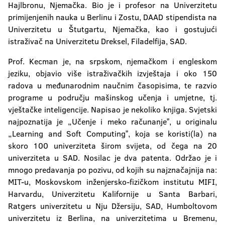
Hajlbronu, Njemačka. Bio je i profesor na Univerzitetu
primijenjenih nauka u Berlinu i Zostu, DAAD stipendista na
Univerzitetu u Štutgartu, Njemačka, kao i gostujući
istraživač na Univerzitetu Dreksel, Filadelfija, SAD.
Prof. Kecman je, na srpskom, njemačkom i engleskom
jeziku, objavio više istraživačkih izvještaja i oko 150
radova u međunarodnim naučnim časopisima, te razvio
programe u području mašinskog učenja i umjetne, tj.
vještačke inteligencije. Napisao je nekoliko knjiga. Svjetski
najpoznatija je „Učenje i meko računanjeˮ, u originalu
„Learning and Soft Computingˮ, koja se koristi(la) na
skoro 100 univerziteta širom svijeta, od čega na 20
univerziteta u SAD. Nosilac je dva patenta. Održao je i
mnogo predavanja po pozivu, od kojih su najznačajnija na:
MIT-u, Moskovskom inženjersko-fizičkom institutu MIFI,
Harvardu, Univerzitetu Kalifornije u Santa Barbari,
Ratgers univerzitetu u Nju Džersiju, SAD, Humboltovom
univerzitetu iz Berlina, na univerzitetima u Bremenu,