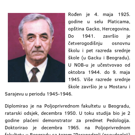
Rođen je 4. maja 1925.
godine u selu Platicama,
opština Gacko, Hercegovina.
Do 1941. završio je
četverogodišnju osnovnu
školu i pet razreda srednje
škole (u Gacku i Beogradu).
U NOB-u je učestvovao od
oktobra 1944. do 9. maja
1945. Više razrede srednje
škole završio je u Mostaru i
Sarajevu u periodu 1945-1946.
Diplomirao je na Poljoprivrednom fakultetu u Beogradu,
ratarski odsjek, decembra 1950. U toku studija bio je 2
godine plaćeni demonstrator za predmet Pedologija.
Doktorirao je decembra 1965. na Poljoprivrednom
fakultetu u Beogradu sa tezom "Parapodzoli (pseudogleji)