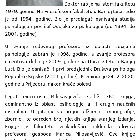
Doktorirao je na istom fakultetu
1979. godine. Na Filozofskom fakultetu u Banjoj Luci radio
je od 1994. godine. Bio je predlagač osnivanja studija
psihologije i prvi šef Odsjeka za psihologiju (od 1994. do
2001. godine).
U zvanje redovnog profesora iz oblasti socijalne
psihologije izabran je 1998. godine, a zvanje profesora
emeritusa dobio je 2009. godine na Univerzitetu u Banjoj
Luci. Bio je osnivač i prvi predsjednik Društva psihologa
Republike Srpske (2003. godine). Preminuo je 24. 2. 2020.
godine u Prijedoru, nakon kraće bolesti.
Legat emeritusa Milosavljevića sadrži 360 knjiga,
dominantno iz oblasti psihologije, ali i drugih naučnih
disciplina. U pitanju su brojni udžbenici, monografije,
zbornici, te određen broj rijetkih knjiga starijeg izdanja.
Knjige je fakultetu velikodušno poklonila udovica
profesora, gospođa Marica Milosavljević. Ove knjige