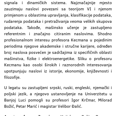
signala i dinamičkih sistema. Najznačajnije mjesto
zauzimaju naslovi povezani sa teorijom VI i njenom
primjenom u oblastima upravljanja, klasifikacije podataka,
rudarenja podataka i pretraživanja veoma velikih skupova
podataka. Takođe, mašinsko učenje je zastupljeno
referentnim i značajno citiranim naslovima. Shodno
profesionalnom interesu profesora Kecmana u pojedinim
periodima njegove akademske i stručne karijere, određen
broj naslova posvećen je sadržajima iz specifičnih oblasti
mašinstva, fizike i elektroenergetike. Sliku o profesoru
Kecmanu kao osobi širokih i raznorodnih interesovanja
upotpunjuju naslovi iz istorije, ekonomije, književnosti i
filozofije.
U legatu su zastupljeni srpski, ruski, engleski, njemački i
poljski jezik, a njegovo ustanovljenje na Univerzitetu u
Banjoj Luci pomogli su profesori Igor Krčmar, Milorad
Božić, Petar Marić i magistar Velibor Đalić.