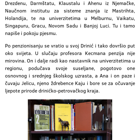
Drezdenu, Darmštatu, Klaustalu i Ahenu iz Njemačke,
Naučnom institutu za sisteme znanja iz Mastrihta,
Holandija, te na univerzitetima u Melburnu, Vaikatu,
Singapuru, Gracu, Novom Sadu i Banjoj Luci. Tu i tamo
napiše i pokoju pjesmu.
Po penzionisanju se vratio u svoj Drinić i tako dovršio put
oko svijeta. U slučaju profesora Kecmana penzija nije
mirovina. On i dalje radi kao nastavnik na univerzitetima u
regionu, podučava svoje suseljane, pogotovo one
osnovnog i srednjeg školskog uzrasta, a Ana i on paze i
čuvaju Jelicu, njeno ždrebence Kaju i bore se za očuvanje
ljepote prirode drinićko-petrovačkog kraja.