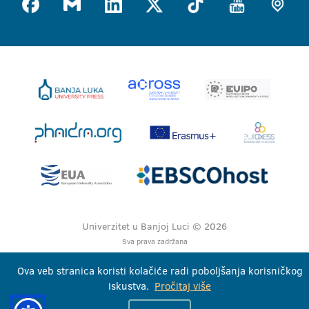
Univerzitet u Banjoj Luci © 2026
Sva prava zadržana
Ova veb stranica koristi kolačiće radi poboljšanja korisničkog
iskustva.
Pročitaj više