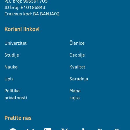
PIC broj: 995591705
ID broj: E10186843
Erazmus kod: BA BANJA02
Korisni linkovi
Univerzitet
Članice
Studije
Osoblje
Nauka
Kvalitet
Upis
Saradnja
Politika
Mapa
privatnosti
sajta
Pratite nas