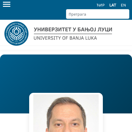
ЋИР
LAT
EN