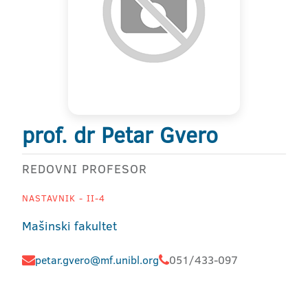
prof. dr Petar Gvero
REDOVNI PROFESOR
NASTAVNIK - II-4
Mašinski fakultet
petar.gvero@mf.unibl.org
051/433-097