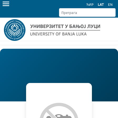
ЋИР
LAT
EN