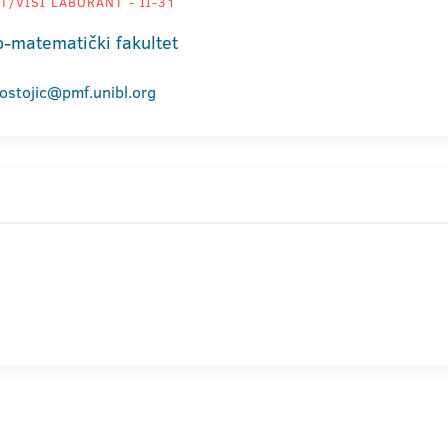
/VIŠI LABORANT - II-31
o-matematički fakultet
.ostojic@pmf.unibl.org