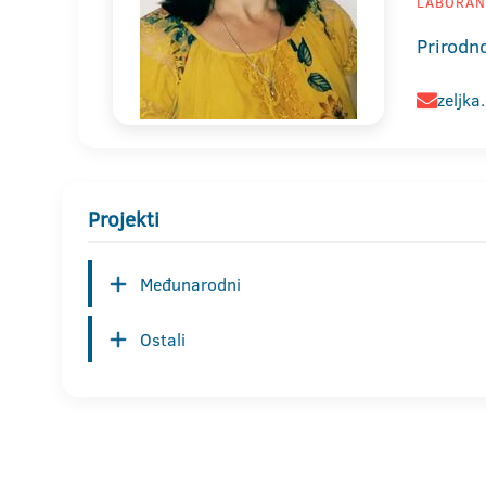
LABORANT
Prirodn
zeljka
Projekti
Međunarodni
Ostali