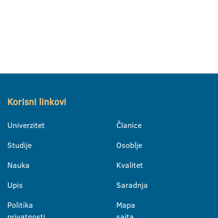
Korisni linkovi
Univerzitet
Članice
Studije
Osoblje
Nauka
Kvalitet
Upis
Saradnja
Politika
Mapa
privatnosti
sajta