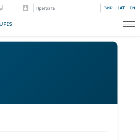
ЋИР
LAT
EN
UPIS