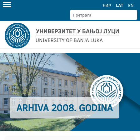
ЋИР
LAT
EN
ARHIVA 2008. GODINA