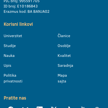
PIC broj: 995591705
ID broj: E10186843
Erazmus kod: BA BANJA02
Korisni linkovi
Univerzitet
Članice
Studije
Osoblje
Nauka
Kvalitet
Upis
Saradnja
Politika
Mapa
privatnosti
sajta
Pratite nas