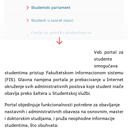
Studentski parlament
Studenti u susret nauci
Centar za podršku studentima sa
invaliditetom
Najbolji studenti
Veb portal za
studente
omogućava
Veb portal za studente
studentima pristup Fakultetskom informacionom sistemu
(FIS). Glavna namjena portala je prebacivanje u Internet
okruženje svih administrativnih poslova koje student inače
obavlja preko šaltera u Studentskoj službi.
Portal objedinjuje funkcionalnosti potrebne za obavljanje
nastavnih i administrativnih obaveza na osnovnim, master
i doktorskim studijama, i pruža neophodne informacije
studentima, što obuhvata: