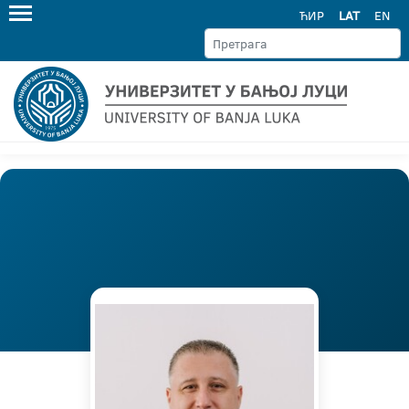
ЋИР
LAT
EN