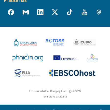
Pratite nas
Univerzitet u Banjoj Luci © 2026
Sva prava zadržana