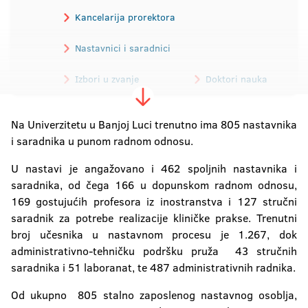
Kancelarija prorektora
Nastavnici i saradnici
Izbori u zvanje
Doktori nauka
Istraživanje o diplomiranim studentima
Na Univerzitetu u Banjoj Luci trenutno ima 805 nastavnika
i saradnika u punom radnom odnosu.
U nastavi je angažovano i 462 spoljnih nastavnika i
saradnika, od čega 166 u dopunskom radnom odnosu,
169 gostujućih profesora iz inostranstva i 127 stručni
saradnik za potrebe realizacije kliničke prakse. Trenutni
broj učesnika u nastavnom procesu je 1.267, dok
administrativno-tehničku podršku pruža 43 stručnih
saradnika i 51 laboranat, te 487 administrativnih radnika.
Od ukupno 805 stalno zaposlenog nastavnog osoblja,