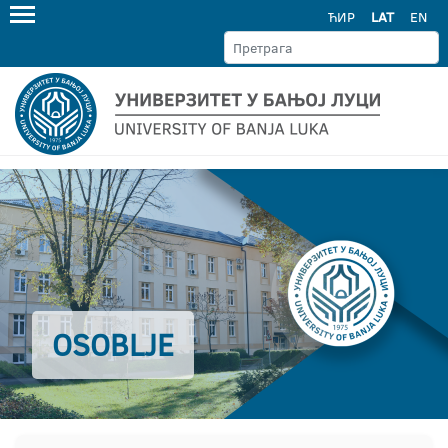
ЋИР
LAT
EN
OSOBLJE