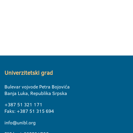
Smještaj u studentskim domovima
Aktuelno
Elektronska prijava
eUpis
Univerzitetski grad
Bulevar vojvode Petra Bojovića
Banja Luka, Republika Srpska
+387 51 321 171
Faks: +387 51 315 694
info@unibl.org