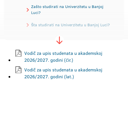
Zašto studirati na Univerzitetu u Banjoj
Luci?
Šta studirati na Univerzitetu u Banjoj Luci?
Vodič za upis studenata
Vodič za upis studenata u akademskoj
Pravila studiranja
2026/2027. godini (ćir.)
Pripremna nastava za brucoše
Vodič za upis studenata u akademskoj
2026/2027. godini (lat.)
Konkurs za upis
Prijemni ispit
Školarine
Kontakt podaci fakulteta
Studentske službe