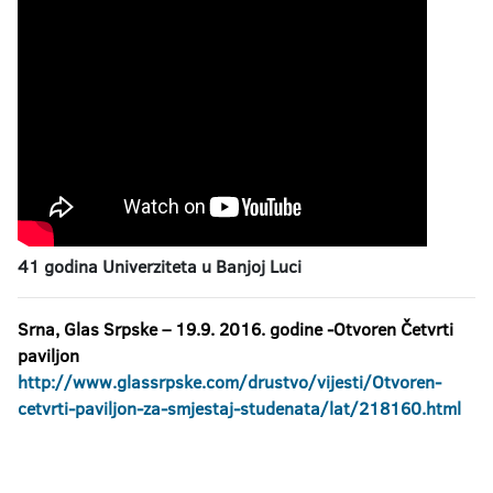
41 godina Univerziteta u Banjoj Luci
Srna, Glas Srpske – 19.9. 2016. godine -Otvoren Četvrti
paviljon
http://www.glassrpske.com/drustvo/vijesti/Otvoren-
cetvrti-paviljon-za-smjestaj-studenata/lat/218160.html