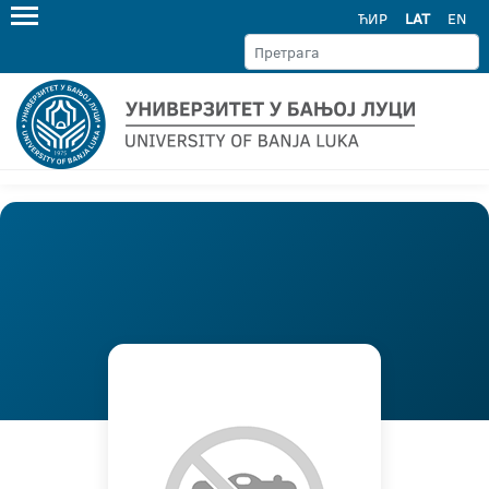
ЋИР
LAT
EN