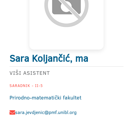
Sara Koljančić, ma
VIŠI ASISTENT
SARADNIK - II-5
Prirodno-matematički fakultet
sara.jevdjenic@pmf.unibl.org