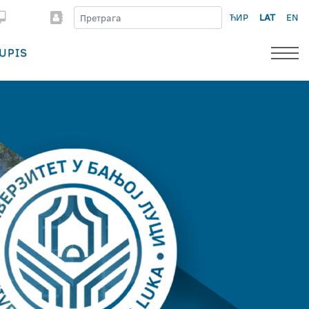
ЋИР
LAT
EN
UPIS