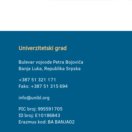
Univerzitetski grad
Bulevar vojvode Petra Bojovića
Banja Luka, Republika Srpska
+387 51 321 171
Faks: +387 51 315 694
info@unibl.org
PIC broj: 995591705
ID broj: E10186843
Erazmus kod: BA BANJA02