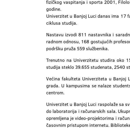
fizičkog vaspitanja i sporta 2001, Filol
godine.
Univerzitet u Banjoj Luci danas ima 17 f
ciklusa studija.
Nastavu izvodi 811 nastavnika i sarad
radnom odnosu, 168 gostujućih profesora 
podršku pruža 559 službenika.
Trenutno na Univerzitetu studira oko 1
studija steklo 39.655 studenata, 2540 s
Većina fakulteta Univerziteta u Banjoj 
grada. U kampusima se nalaze students
centrom.
Univerzitet u Banjoj Luci raspolaže sa s
do laboratorija i računarskih sala. Uku
opremljena je video-projektorima i račun
časovnim pristupom internetu. Bibliotek