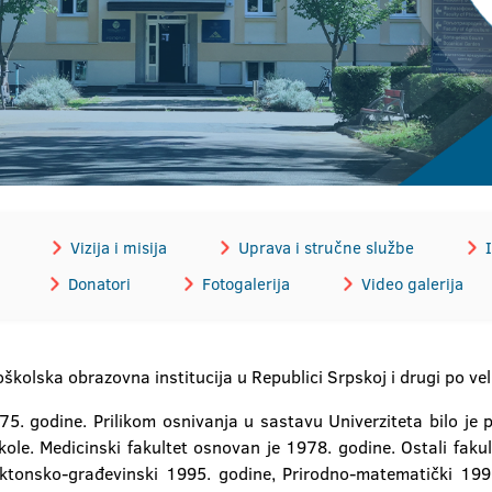
Vizija i misija
Uprava i stručne službe
I
Donatori
Fotogalerija
Video galerija
oškolska obrazovna institucija u Republici Srpskoj i drugi po veli
. godine. Prilikom osnivanja u sastavu Univerziteta bilo je pet
kole. Medicinski fakultet osnovan je 1978. godine. Ostali fakul
ektonsko-građevinski 1995. godine, Prirodno-matematički 199