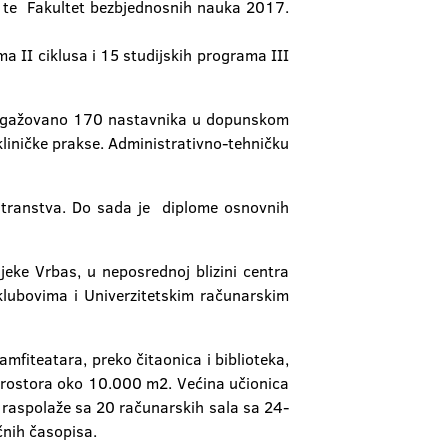
ne, te Fakultet bezbjednosnih nauka 2017.
a II ciklusa i 15 studijskih programa III
 angažovano 170 nastavnika u dopunskom
kliničke prakse. Administrativno-tehničku
ostranstva. Do sada je diplome osnovnih
jeke Vrbas, u neposrednoj blizini centra
lubovima i Univerzitetskim računarskim
mfiteatara, preko čitaonica i biblioteka,
 prostora oko 10.000 m2. Većina učionica
t raspolaže sa 20 računarskih sala sa 24-
čnih časopisa.