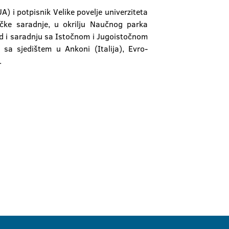
A) i potpisnik Velike povelje univerziteta
čke saradnje, u okrilju Naučnog parka
rad i saradnju sa Istočnom i Jugoistočnom
 sa sjedištem u Ankoni (Italija), Evro-
.