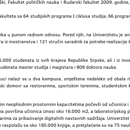
oški, Fakultet političkih nauka i Rudarski fakultet 2009. godi
akulteta sa 64 studijskih programa I ciklusa studija, 66 program
nika u punom radnom odnosu. Pored njih, na Univerzitetu je
iz inostranstva i 121 stručni saradnik za potrebe realizacije 
5.000 studenata iz svih krajeva Republike Srpske, ali i iz in
tudenata master studija i magistara i 808 doktora nauka.
Luci nalazi se u dva kampusa, smještena nedaleko od obala ri
ki domovi sa restoranima, sportskim terenima, studentskim k
vim neophodnim prostornim kapacitetima počevši od učionica i a
pna površina učionica iznosi oko 16.000 m2, a laboratorijskog
arima za prikazivanje digitalnih nastavnih sadržaja. Univerzite
e raspolažu sa oko 185.000 knjiga, a pretplaćene su na 75 nau