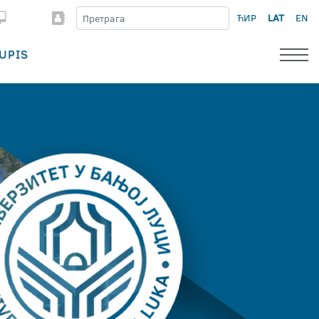
ЋИР
LAT
EN
UPIS