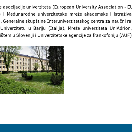
e asocijacije univerziteta (European University Association - EU
e i Međunarodne univerzitetske mreže akademske i istraživa
a), Generalne skupštine Interuniverzitetskog centra za naučni 
verzitetu u Bariju (Italija), Mreže univerziteta UniAdrion,
tem u Sloveniji i Univerzitetske agencije za frankofoniju (AUF)