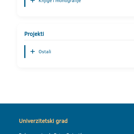
Knjige i monografije
Projekti
Ostali
Univerzitetski grad