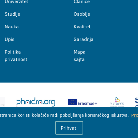
Univerzitet
Članice
Studije
Osoblje
Nauka
Kvalitet
Upis
Saradnja
Politika
Mapa
privatnosti
sajta
stranica koristi kolačiće radi poboljšanja korisničkog iskustva.
Pro
Univerzitet u Banjoj Luci © 2026
Prihvati
Sva prava zadržana