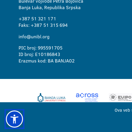
Bulevar vojvode Petra Bojovića
Banja Luka, Republika Srpska
+387 51 321 171
Faks: +387 51 315 694
info@unibl.org
PIC broj: 995591705
ID broj: E10186843
Erazmus kod: BA BANJA02
Ova veb 