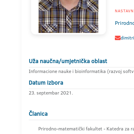
NASTAVNI
Prirodn
dimitr
Uža naučna/umjetnička oblast
Informacione nauke i bioinformatika (razvoj softv
Datum izbora
23. septembar 2021.
Članica
Prirodno-matematički fakultet - Katedra za r