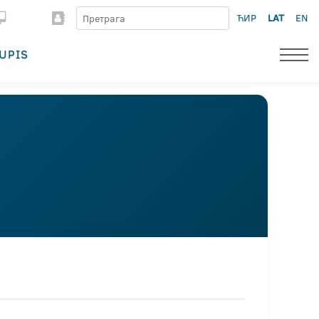
ЋИР
LAT
EN
UPIS