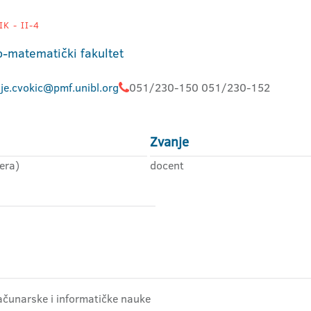
K - II-4
o-matematički fakultet
ije.cvokic@pmf.unibl.org
051/230-150 051/230-152
Zvanje
era)
docent
ačunarske i informatičke nauke