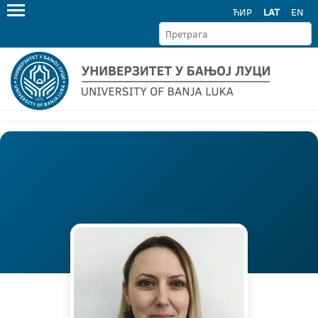
ЋИР
LAT
EN