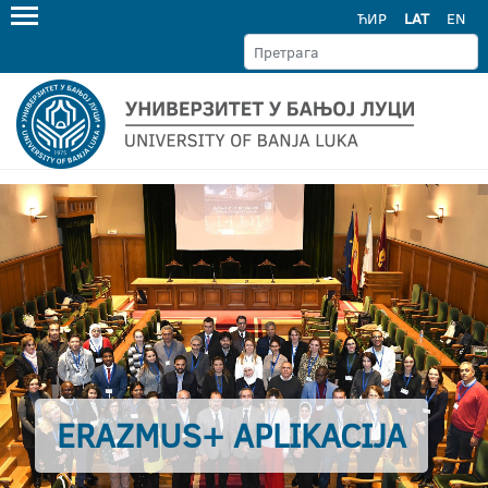
ЋИР
LAT
EN
ERAZMUS+ APLIKACIJA