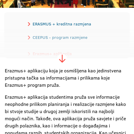
ERASMUS + kreditna razmjena
CEEPUS - program razmjene
Erazmus+ aplikacija
Erazmus+ aplikaciju koja je osmišljena kao jedinstvena
Održiva mobilnost
pristupna tačka sa informacijama i prilikama koje
Iskustva sa razmjene
Erazmus+ program pruža.
Erazmus+ aplikacija studentima pruža sve informacije
Viza i privremeni boravak
neophodne prilikom planiranja i realizacije razmjene kako
Kurs srpskog jezika za strance
bi stvoje studije u drugoj zemlji iskoristili na najbolji
mogući način. Takođe, ova aplikacija pruža savjete i priče
drugih polaznika, kao i informacije o događajima i
ponudama raznih studentskih organizacija. Kao učesnici