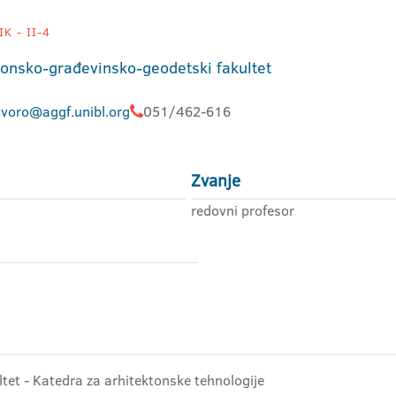
K - II-4
tonsko-građevinsko-geodetski fakultet
cvoro@aggf.unibl.org
051/462-616
Zvanje
redovni profesor
ltet - Katedra za arhitektonske tehnologije